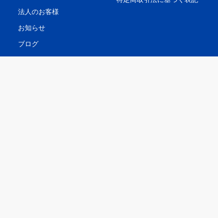
法人のお客様
お知らせ
ブログ
スタッフ紹介
会社概要
対応エリア
主要都市
津軽地域
青森市
弘前市
つがる市
平川市
八戸市
黒石市
鰺ヶ沢町
深浦町
五所川原市
西目屋村
藤崎町
大鰐町
田舎館村
板柳町
鶴田町
中泊町